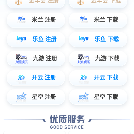
项目案例
新闻动态
公示公告
资料下载
在线留言
联系我们