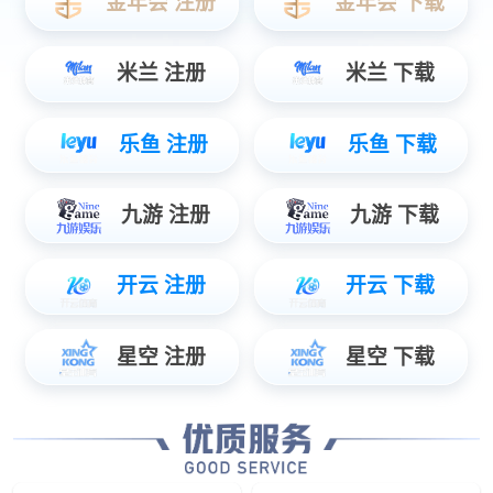
项目案例
新闻动态
公示公告
资料下载
在线留言
联系我们