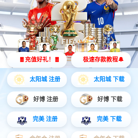
环境检测
环境执法检测
环保设施竣工验收监测
技术咨询
LDAR
超低排放技术改造监测
危险废物鉴别
项目案例
新闻动态
集团要闻
行业动态
公告公示
资料下载
在线留言
联系我们
金年会
关于我们
产品服务