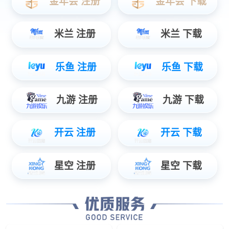
项目案例
新闻动态
公示公告
资料下载
在线留言
联系我们